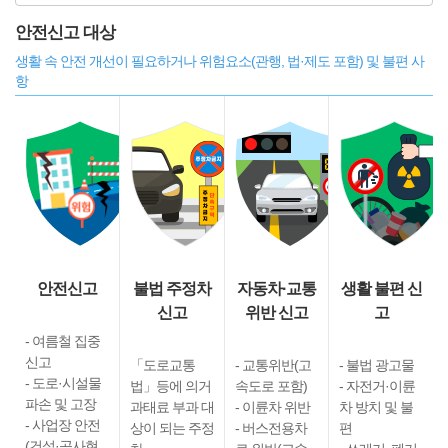
안전신고 대상
생활 속 안전 개선이 필요하거나 위험요소(관행, 법·제도 포함) 및 불편 사
항
안전신고
불법 주정차
자동차·교통
생활 불편 신
신고
위반 신고
고
- 여름철 집중
신고
「도로교통
- 교통위반(고
- 불법 광고물
- 도로·시설물
법」등에 의거
속도로 포함)
- 자전거·이륜
파손 및 고장
과태료 부과 대
- 이륜차 위반
차 방치 및 불
- 사업장 안전
상이 되는 주정
- 버스전용차
편
(건설·공사현