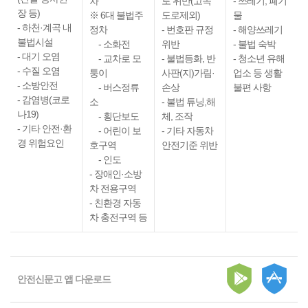
차
로 위반(고속
- 쓰레기, 폐기
장 등)
※ 6대 불법주
도로제외)
물
- 하천·계곡 내
정차
- 번호판 규정
- 해양쓰레기
불법시설
- 소화전
위반
- 불법 숙박
- 대기 오염
- 교차로 모
- 불법등화, 반
- 청소년 유해
- 수질 오염
퉁이
사판(지)가림·
업소 등 생활
- 소방안전
- 버스정류
손상
불편 사항
- 감염병(코로
소
- 불법 튜닝,해
나19)
- 횡단보도
체, 조작
- 기타 안전·환
- 어린이 보
- 기타 자동차
경 위험요인
호구역
안전기준 위반
- 인도
- 장애인·소방
차 전용구역
- 친환경 자동
차 충전구역 등
안전신문고 앱 다운로드