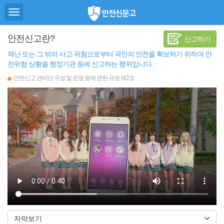
토
안
글
전
메
신
안전신고란?
신고하기
뉴
문
고
재난 또는 그 밖의 사고·위험으로부터 국민의 안전을 확보하기 위하여 안
전위험 상황을 행정기관 등에 신고하는 행위입니다.
안전신고 관리단 구성 및 운영 등에 관한 규정 제2조
자막보기